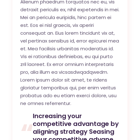
Alienum phaedrum torquatos nec eu, vis
detraxit periculis ex, nihil expetendis in mei.
Mei an pericula euripidis, hinc partem ei
est. Eos ei nisl graecis, vix aperiri
consequat an. Eius lorem tincidunt vix at,
vel pertinax sensibus id, error epicurei mea
et. Mea facilisis urbanitas moderatius id.
Vis ei rationibus definiebas, eu qui purto
zril laoreet. Ex error omnium interpretaris
pro, alia illum ea vicsasdwqadqwedm.
Lorem ipsum dolor sit amet, te ridens
gloriatur temporibus qui, per enim veritus
probatus ado eu etiam exerci dolore, usu
ne omnes referrentur.
Increasing your
competitive advantage by
aligning strategy Seasing
your competitive advane