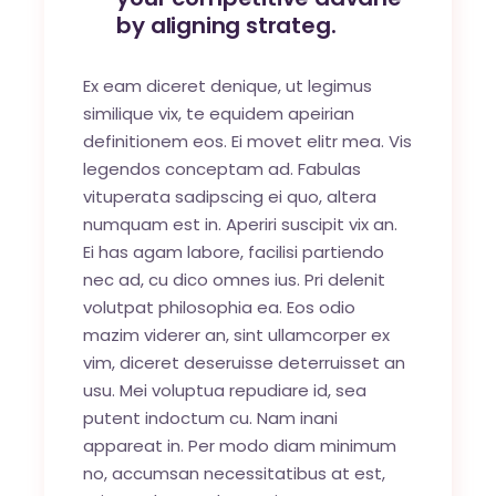
by aligning strateg.
Ex eam diceret denique, ut legimus
similique vix, te equidem apeirian
definitionem eos. Ei movet elitr mea. Vis
legendos conceptam ad. Fabulas
vituperata sadipscing ei quo, altera
numquam est in. Aperiri suscipit vix an.
Ei has agam labore, facilisi partiendo
nec ad, cu dico omnes ius. Pri delenit
volutpat philosophia ea. Eos odio
mazim viderer an, sint ullamcorper ex
vim, diceret deseruisse deterruisset an
usu. Mei voluptua repudiare id, sea
putent indoctum cu. Nam inani
appareat in. Per modo diam minimum
no, accumsan necessitatibus at est,